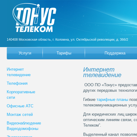
140408 Московская область, г. Коломна, ул. Октябрьской революции, д. 366/2
Услуги
Тарифы
Поддержка
Интернет
Интернет
телевидение
телевидение
Телефония
ООО ПО «Тонус» предоставля
других передовых технологи
Корпоративные
сети
Гибкие
тарифные планы
позв
телекоммуникационных услу
Офисные АТС
Для юридических лиц широк
Монтаж сетей
оптическим линиям связи, с
Видеонаблюдение
Телеком”.
Видеодомофоны
Выделенный канал позволяе